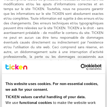
modifications et/ou les ajouts d’informations correctes et en
temps sur le site TICKEN. Toutefois, nous ne pouvons garantir
que les informations sur le site TICKEN sont absolument exactes
et/ou complètes. Toute information est sujette à des erreurs et/ou
des changements. Des erreurs techniques et/ou typographiques
peuvent être relevées sur le site TICKEN. TICKEN a le droit - sans
avertissement préalable - de modifier le contenu du site. TICKEN
ne peut en aucun cas être tenu responsable de dommages
éventuels causés directement ou indirectement par l’existence
et/ou l’utilisation du site web. Ceci comprend sans réserve, en
autre, un dédommagement suite à une interruption d’activité
professionnelle, la perte ou les dommages occasionnés aux
logiciels et/ou aux systèmes d’exploitation et de traitement de
données. Ou pour toute autre forme de dommages non citée.
Confidentialité
Le site TICKEN peut contenir des annonces de tiers ou des liens
This website uses cookies. For non-essential cookies,
vers des sites web tiers. Leur politique de confidentialité
we ask for your consent.
n'engage aucunement TICKEN qui ne peut être tenu pour
responsable des activités d’autrui. Nous vous recommandons
TICKEN values careful handling of your data.
vivement d’être vigilant lorsque vous quittez notre site. De plus,
We use 
functional cookies
 to make the website work 
TICKEN vous conseille fortement de prendre connaissance des